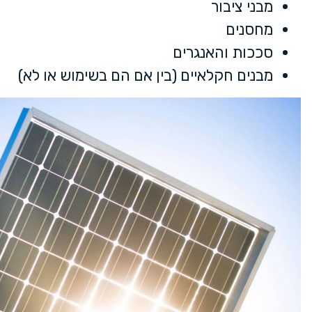
מבני ציבור
מחסנים
סככות והאנגרים
מבנים חקלאיים (בין אם הם בשימוש או לא)