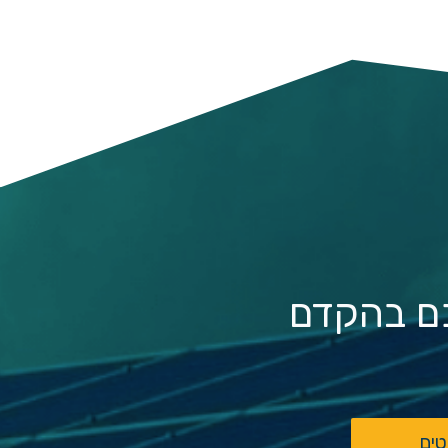
כם בהקדם
טים