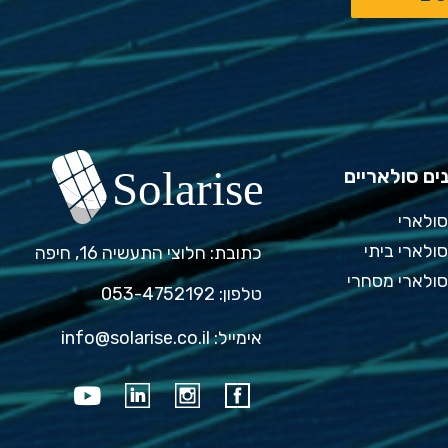
ם סולאריים
סולארי
ולארי ביתי
כתובת: חלוצי התעשיה 16, חיפה
סולארי מסחרי
טלפון: ⁦053-4752192⁩
אימייל:
info@solarise.co.il