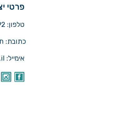
פרטי י
טלפון: ⁦053-4752192⁩
כתובת: חלוצי
אימייל:
il