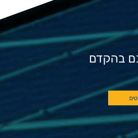
כם בהקדם
טים